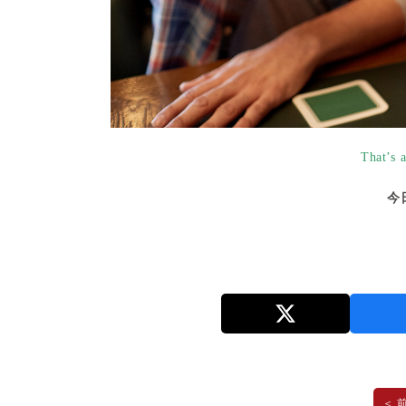
That’s 
今
＜ 