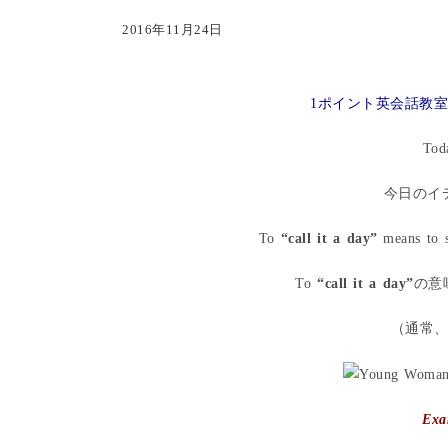
2016年11月24日
1ポイント英会話教室 -E
Tod
今日のイデ
To
“call it a day”
means to s
To
“call it a day”
の意
（通常
Exa