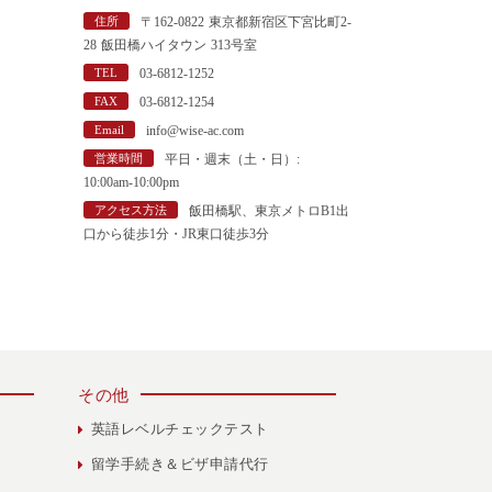
"
住所
〒162-0822 東京都新宿区下宮比町2-
28 飯田橋ハイタウン 313号室
TEL
03-6812-1252
FAX
03-6812-1254
Email
info@wise-ac.com
営業時間
平日・週末（土・日）:
10:00am-10:00pm
アクセス方法
飯田橋駅、東京メトロB1出
口から徒歩1分・JR東口徒歩3分
その他
英語レベルチェックテスト
留学手続き＆ビザ申請代行