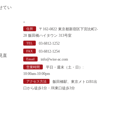
せてい
"
住所
〒162-0822 東京都新宿区下宮比町2-
28 飯田橋ハイタウン 313号室
TEL
03-6812-1252
FAX
03-6812-1254
見直
Email
info@wise-ac.com
営業時間
平日・週末（土・日）:
10:00am-10:00pm
アクセス方法
飯田橋駅、東京メトロB1出
口から徒歩1分・JR東口徒歩3分