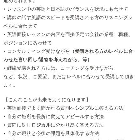
進められます。
• レッスン中の英語と日本語のバランスを状況にあわせて
• 講師の話す英語のスピードを受講される方のリスニングレ
ベルに合わせて
• 英語面接レッスンの内容を面接予定の会社の業種、職種、
ポジションにあわせて
• コンサルティング受けながら
（受講される方のレベルに合
わせた言い回し/返答を考えながら、等）
• 継続受講される方には、コーチングを受けながら
など、状況、ご要望、またはレベルに合わせて受講して頂き
ます。
【こんなことが出来るようになります】
• 英語面接でよく聞かれる質問へ
シンプル
に答える方法
• 自分の短所を長所に変えて
アピール
する方法
• 質問に対し
ロジカル
に分かり易く答える方法
• 自分の現状と今後の課題を具体化する方法