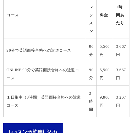
レ
1
時
コース
ッ
料金
間あ
ス
たり
ン
90
5,500
3,667
90分で英語面接合格への近道コース
分
円
円
ONLINE 90分で英語面接合格への近道コ
90
5,500
3,667
ース
分
円
円
3
１日集中（3時間）英語面接合格への近道
9,800
3,267
時
コース
円
円
間