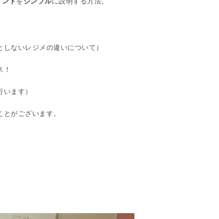
イント
を
シンプル
に説明する方法。
としないレジメの違いについて）
ス！
行います）
ことがございます。