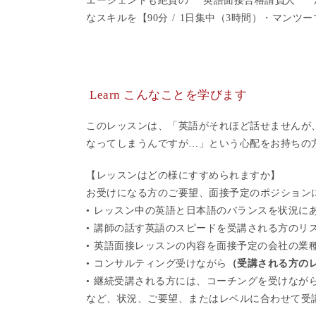
エージェントも絶賛の ”英語面接合格請負人”
なスキルを【90分 / 1日集中（3時間）・マン
Learn こんなことを学びます
このレッスンは、「英語がそれほど話せませんが
なってしまうんですが…」という心配をお持ちの
【レッスンはどの様にすすめられますか】
お受けになる方のご要望、面接予定のポジション
• レッスン中の英語と日本語のバランスを状況に
• 講師の話す英語のスピードを受講される方のリ
• 英語面接レッスンの内容を面接予定の会社の業
• コンサルティング受けながら
（受講される方の
• 継続受講される方には、コーチングを受けなが
など、状況、ご要望、またはレベルに合わせて受