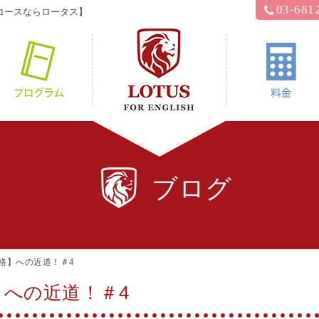
03-681
コースならロータス】
hyロータス？
プログラム
ブログ
格】への近道！＃4
】への近道！＃4