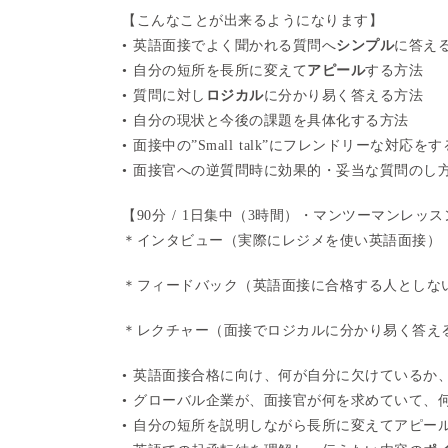
【こんなことが出来るようになります】
• 英語面接でよく聞かれる質問へ
シンプル
に答え
• 自分の短所を長所に変えて
アピール
する方法
• 質問に対し
ロジカル
に分かり易く答える方法
• 自分の現状と今後の課題を具体化する方法
• 面接中の”Small talk”にフレンドリーな対応を
• 面接官への逆質問時に効果的・妥当な質問のし
【90分 / 1日集中（3時間）・マンツーマンレッ
＊インタビュー（実際にレジメを使い英語面接）
＊フィードバック（英語面接に合格する人としな
＊レクチャー（面接でロジカルに分かり易く答え
• 英語面接合格に向け、何が自分に欠けているか
• グローバル企業が、面接官が何を求めていて、
• 自分の短所を説明しながら長所に変えてアピー