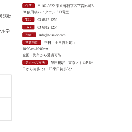
"
住所
〒162-0822 東京都新宿区下宮比町2-
28 飯田橋ハイタウン 313号室
援活動
TEL
03-6812-1252
FAX
03-6812-1254
ナル学
Email
info@wise-ac.com
営業時間
平日・土日祝対応：
10:00am-10:00pm
全国・海外から受講可能
アクセス方法
飯田橋駅、東京メトロB1出
口から徒歩1分・JR東口徒歩3分