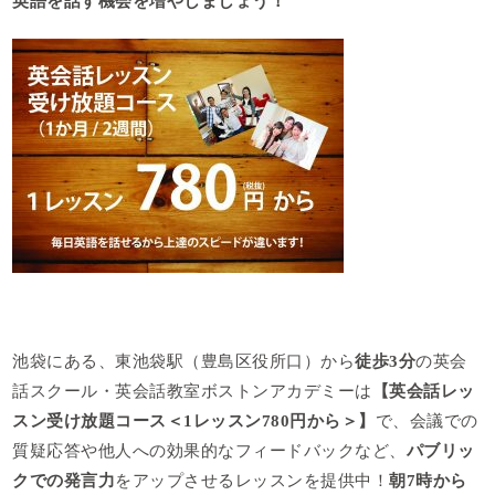
英語を話す機会を増やしましょう！
池袋にある、東池袋駅（豊島区役所口）から
徒歩
3
分
の英会
話スクール・英会話教室ボストンアカデミーは
【英会話レッ
スン受け放題コース＜
1
レッスン780
円から＞】
で、会議での
質疑応答や他人への効果的なフィードバックなど、
パブリッ
クでの発言力
をアップさせるレッスンを提供中！
朝
7
時から