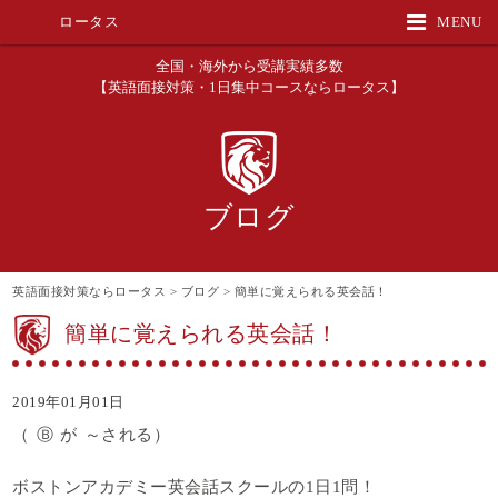
ロータス
MENU
全国・海外から受講実績多数
【英語面接対策・1日集中コースならロータス】
ブログ
英語面接対策ならロータス
>
ブログ
>
簡単に覚えられる英会話！
簡単に覚えられる英会話！
2019年01月01日
（ Ⓑ が ～される）
ボストンアカデミー英会話スクールの1日1問！