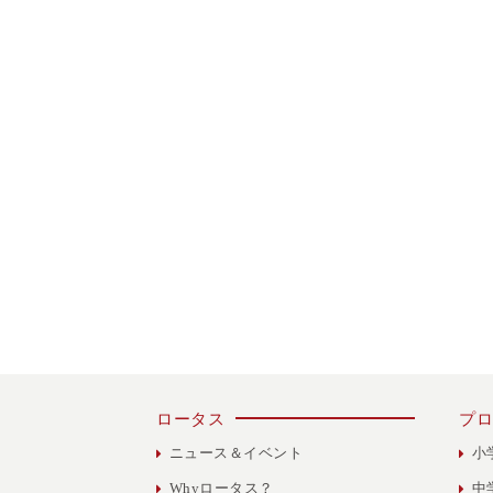
ロータス
プロ
ニュース＆イベント
小
Whyロータス？
中