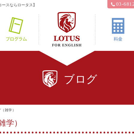
03-681
コースならロータス】
hyロータス？
プログラム
ブログ
ア（雑学）
雑学）