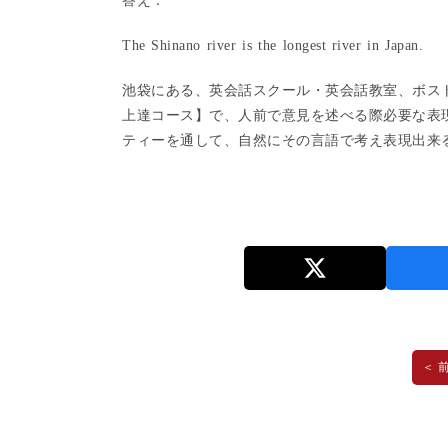
答え：
The Shinano river is the longest river in Japan.
池袋にある、英会話スクール・英会話教室、ボス
上達コース】で、人前で意見を述べる際必要な表
ティーを通して、自然にその言語で考え表現出来
＜ 