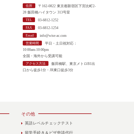
"
住所
〒162-0822 東京都新宿区下宮比町2-
28 飯田橋ハイタウン 313号室
TEL
03-6812-1252
FAX
03-6812-1254
Email
info@wise-ac.com
営業時間
平日・土日祝対応：
10:00am-10:00pm
全国・海外から受講可能
アクセス方法
飯田橋駅、東京メトロB1出
口から徒歩1分・JR東口徒歩3分
その他
英語レベルチェックテスト
留学手続き＆ビザ申請代行