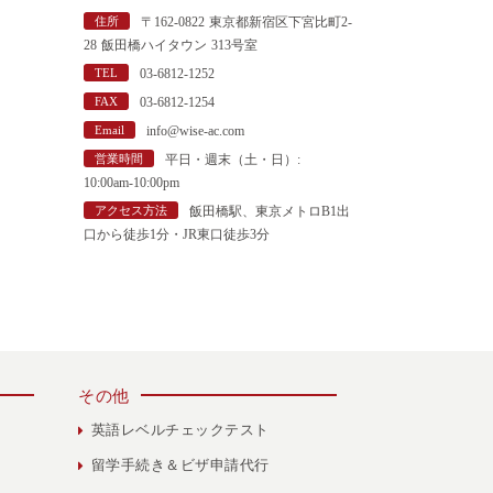
"
住所
〒162-0822 東京都新宿区下宮比町2-
28 飯田橋ハイタウン 313号室
TEL
03-6812-1252
FAX
03-6812-1254
Email
info@wise-ac.com
営業時間
平日・週末（土・日）:
10:00am-10:00pm
アクセス方法
飯田橋駅、東京メトロB1出
口から徒歩1分・JR東口徒歩3分
その他
英語レベルチェックテスト
留学手続き＆ビザ申請代行