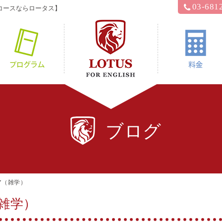
03-681
コースならロータス】
hyロータス？
プログラム
ブログ
ア（雑学）
雑学）