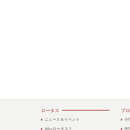
ロータス
プロ
ニュース＆イベント
小
Whyロータス？
中