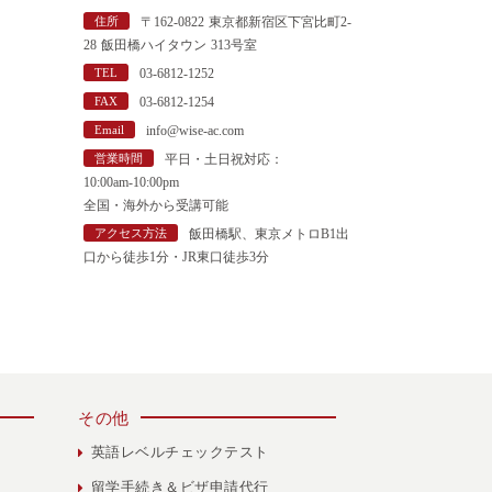
"
住所
〒162-0822 東京都新宿区下宮比町2-
28 飯田橋ハイタウン 313号室
TEL
03-6812-1252
FAX
03-6812-1254
Email
info@wise-ac.com
営業時間
平日・土日祝対応：
10:00am-10:00pm
全国・海外から受講可能
アクセス方法
飯田橋駅、東京メトロB1出
口から徒歩1分・JR東口徒歩3分
その他
英語レベルチェックテスト
留学手続き＆ビザ申請代行