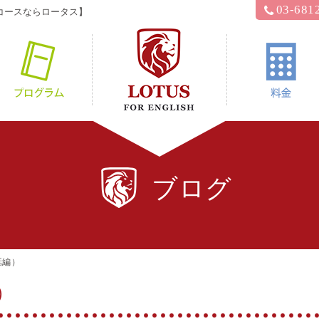
03-681
コースならロータス】
hyロータス？
プログラム
ブログ
話編）
）