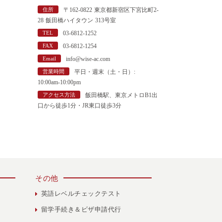
"
住所
〒162-0822 東京都新宿区下宮比町2-
28 飯田橋ハイタウン 313号室
TEL
03-6812-1252
FAX
03-6812-1254
Email
info@wise-ac.com
営業時間
平日・週末（土・日）:
10:00am-10:00pm
アクセス方法
飯田橋駅、東京メトロB1出
口から徒歩1分・JR東口徒歩3分
その他
英語レベルチェックテスト
留学手続き＆ビザ申請代行