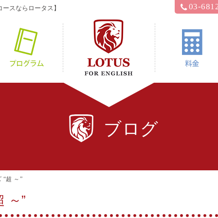
03-681
コースならロータス】
hyロータス？
プログラム
ブログ
“超 ～”
 ～”