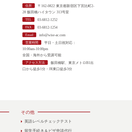
"
住所
〒162-0822 東京都新宿区下宮比町2-
28 飯田橋ハイタウン 313号室
TEL
03-6812-1252
FAX
03-6812-1254
Email
info@wise-ac.com
営業時間
平日・土日祝対応：
10:00am-10:00pm
全国・海外から受講可能
アクセス方法
飯田橋駅、東京メトロB1出
口から徒歩1分・JR東口徒歩3分
その他
英語レベルチェックテスト
留学手続き＆ビザ申請代行