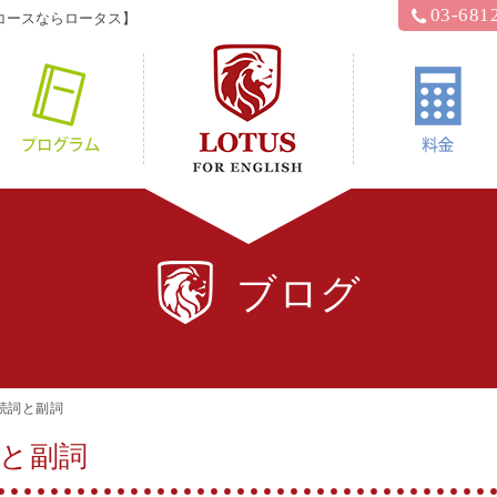
03-681
コースならロータス】
hyロータス？
プログラム
ブログ
接続詞と副詞
詞と副詞