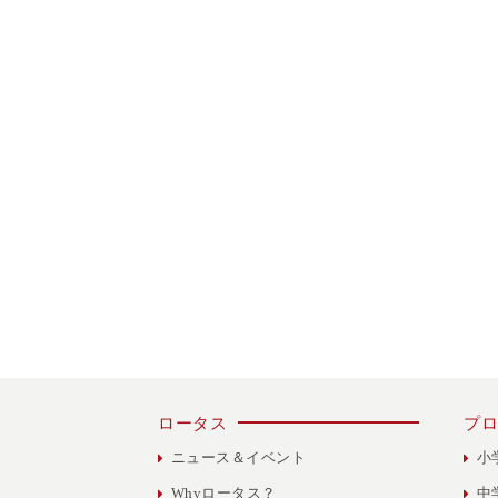
ロータス
プロ
ニュース＆イベント
小
Whyロータス？
中