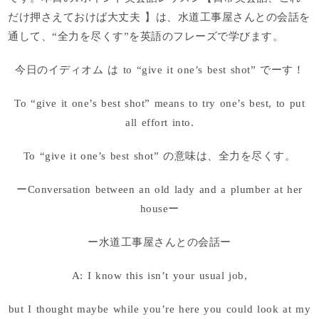
だけ押さえておけば大丈夫 】は、水道工事屋さんとの会話を
通して、“全力を尽くす”を英語のフレーズで学びます。
今日のイディオム は to “g
ive it one’s best shot
” でーす！
To “g
ive it one’s best shot
” means t
o try one’s best, to put
all effort into
.
To “g
ive it one’s best shot
” の意味は、全力を尽くす。
ーConversation between an old lady and a plumber at her
houseー
ー水道工事屋さんとの会話ー
A: I know this isn’t your usual job,
but I thought maybe while you’re here you could look at my