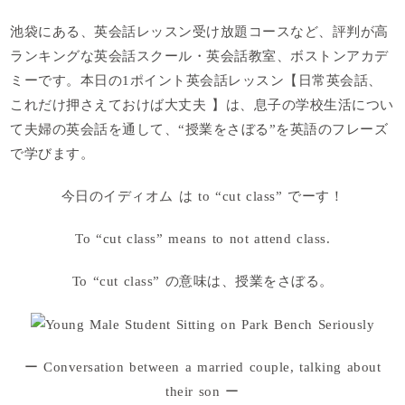
池袋にある、英会話レッスン受け放題コースなど、評判が高
ランキングな英会話スクール・英会話教室、ボストンアカデ
ミーです。本日の1ポイント英会話レッスン【日常英会話、
これだけ押さえておけば大丈夫 】は、息子の学校生活につい
て夫婦の英会話を通して、“授業をさぼる”を英語のフレーズ
で学びます。
今日のイディオム は to “c
ut class
” でーす！
To “c
ut class
” means t
o not attend class
.
To “c
ut class
” の意味は、授業をさぼる。
ー Conversation between a married couple, talking about
their son ー