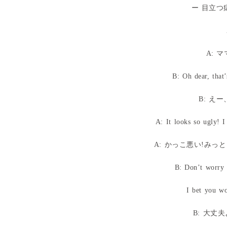
ー 目立つ
A: 
B: Oh dear, that
B: え
A: It looks so ugly! 
A: かっこ悪い!みっ
B: Don’t worry 
I bet you wo
B: 大丈