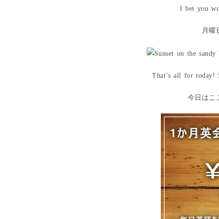
I bet you wo
月曜
That’s all for today
今日はこ