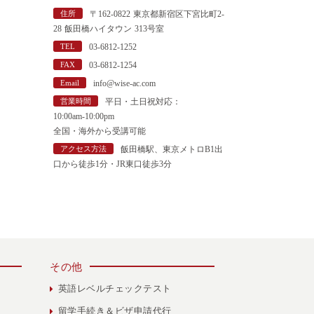
"
住所
〒162-0822 東京都新宿区下宮比町2-
28 飯田橋ハイタウン 313号室
TEL
03-6812-1252
FAX
03-6812-1254
Email
info@wise-ac.com
営業時間
平日・土日祝対応：
10:00am-10:00pm
全国・海外から受講可能
アクセス方法
飯田橋駅、東京メトロB1出
口から徒歩1分・JR東口徒歩3分
その他
英語レベルチェックテスト
留学手続き＆ビザ申請代行