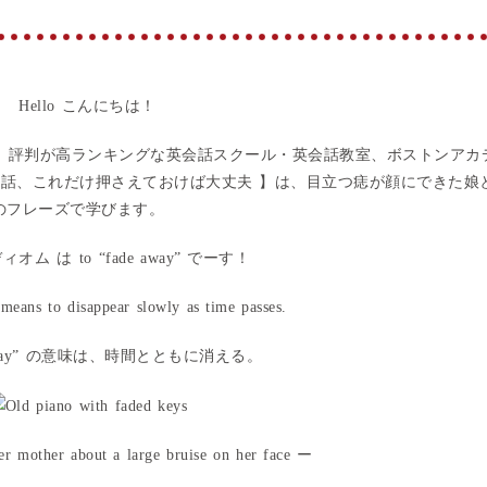
Hello こんにちは！
、評判が高ランキングな英会話スクール・英会話教室、ボストンアカ
会話、これだけ押さえておけば大丈夫 】は、目立つ痣が顔にできた娘
のフレーズで学びます。
オム は to “f
ade away
” でーす！
 means t
o disappear slowly as time passes
.
ay
” の意味は、時間とともに消える。
er mother about a large bruise on her face ー