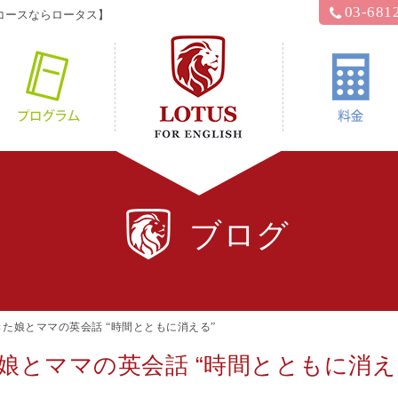
03-681
コースならロータス】
hyロータス？
プログラム
ブログ
た娘とママの英会話 “時間とともに消える”
娘とママの英会話 “時間とともに消え