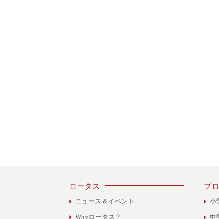
ロータス
プロ
ニュース＆イベント
小
Whyロータス？
中