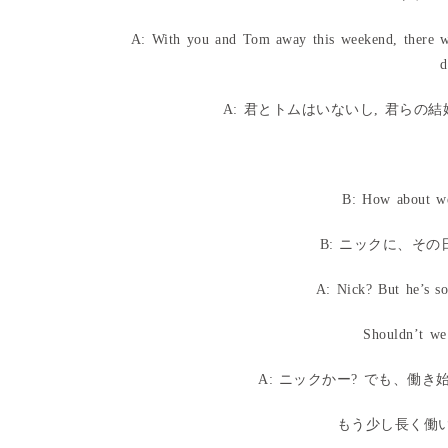
A: With you and Tom away this weekend, there wi
d
A: 君とトムはいないし, 君ら
B: How about we
B: ニックに、そ
A: Nick? But he’s s
Shouldn’t we
A: ニックかー? でも、働
もう少し長く働