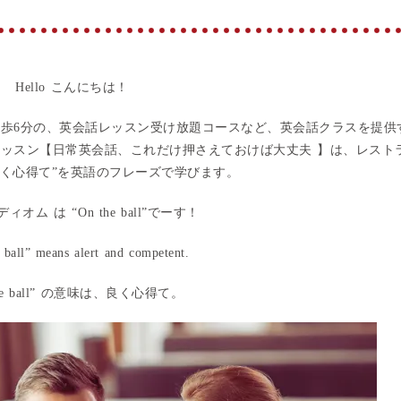
Hello こんにちは！
徒歩6分の、英会話レッスン受け放題コースなど、英会話クラスを提供
レッスン【日常英会話、これだけ押さえておけば大丈夫 】は、レスト
く心得て”を英語のフレーズで学びます。
ディオム は “
On the ball
”でーす！
 ball
” means a
lert and competent
.
e ball
” の意味は、良く心得て。