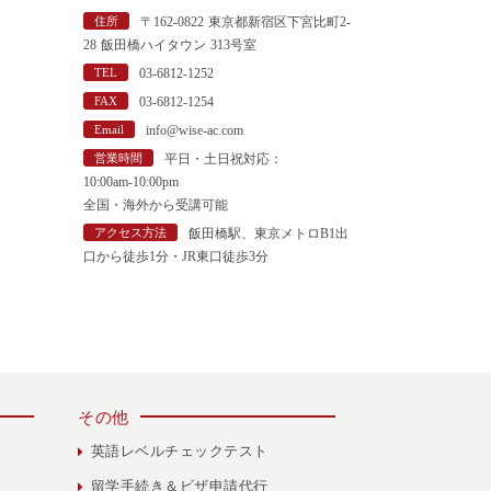
"
住所
〒162-0822 東京都新宿区下宮比町2-
28 飯田橋ハイタウン 313号室
TEL
03-6812-1252
FAX
03-6812-1254
Email
info@wise-ac.com
営業時間
平日・土日祝対応：
10:00am-10:00pm
全国・海外から受講可能
アクセス方法
飯田橋駅、東京メトロB1出
口から徒歩1分・JR東口徒歩3分
その他
英語レベルチェックテスト
留学手続き＆ビザ申請代行