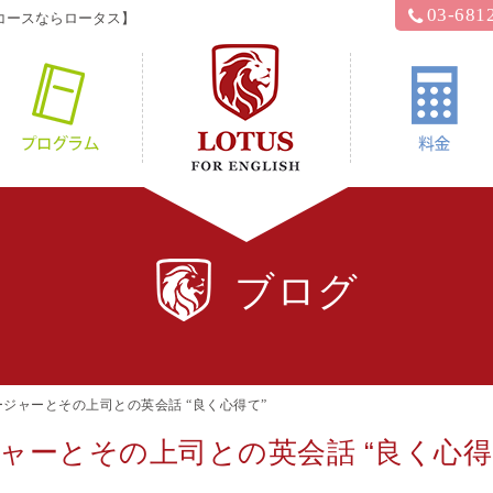
03-681
コースならロータス】
hyロータス？
プログラム
ブログ
ジャーとその上司との英会話 “良く心得て”
ャーとその上司との英会話 “良く心得