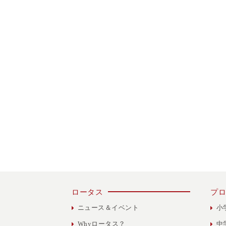
ロータス
プロ
ニュース＆イベント
小
Whyロータス？
中