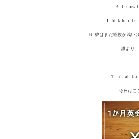
B: I know h
I think he’d be 
B: 彼はまだ経験が浅
誰より
That’s all fo
今日はこ