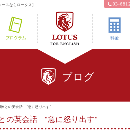
03-681
コースならロータス】
hyロータス？
プログラム
ブログ
僚との英会話 “急に怒り出す”
との英会話 “急に怒り出す”