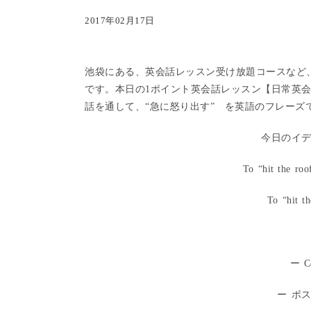
2017年02月17日
池袋にある、英会話レッスン受け放題コースなど
です。本日の1ポイント英会話レッスン【日常英
話を通して、“急に怒り出す” を英語のフレーズ
今日のイディ
To “h
it the roo
To “h
it t
ー Co
ー ボ