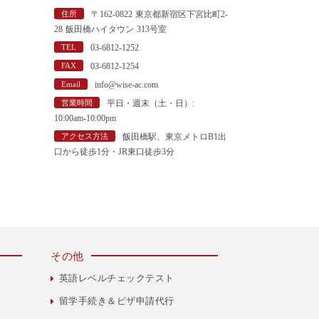
"
住所
〒162-0822 東京都新宿区下宮比町2-
28 飯田橋ハイタウン 313号室
TEL
03-6812-1252
FAX
03-6812-1254
Email
info@wise-ac.com
営業時間
平日・週末（土・日）:
10:00am-10:00pm
アクセス方法
飯田橋駅、東京メトロB1出
口から徒歩1分・JR東口徒歩3分
その他
英語レベルチェックテスト
留学手続き＆ビザ申請代行