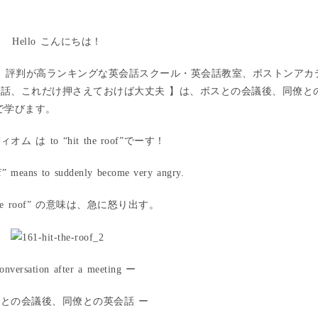
Hello こんにちは！
、評判が高ランキングな英会話スクール・英会話教室、ボストンアカ
会話、これだけ押さえておけば大丈夫 】は、ボスとの会議後、同僚と
で学びます。
オム は to “h
it the roof
”でーす！
f
” means t
o suddenly become very angry
.
he roof
” の意味は、急に怒り出す。
nversation after a meeting ー
スとの会議後、同僚との英会話 ー