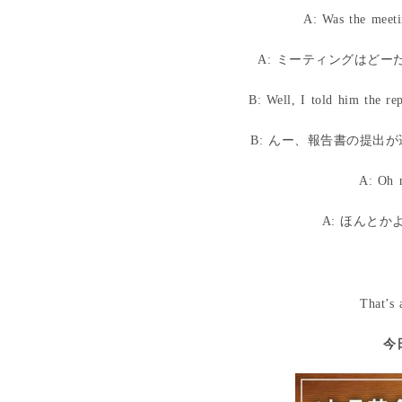
A: Was the meeti
A: ミーティングはど
B: Well, I told him the re
B: んー、報告書の提出
A: Oh n
A: ほんと
That’s 
今