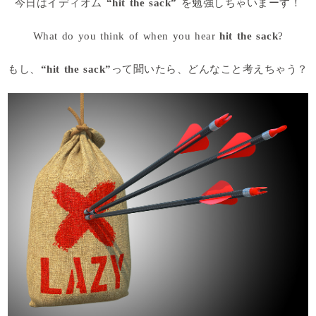
今日はイディオム
“hit the sack”
を勉強しちゃいまーす！
What do you think of when you hear
hit the sack
?
もし、
“hit the sack”
って聞いたら、どんなこと考えちゃう？