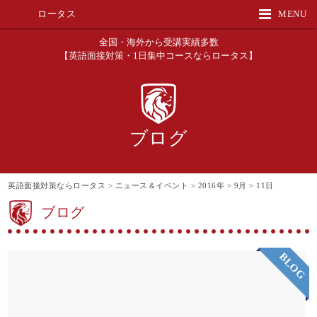
ロータス
MENU
全国・海外から受講実績多数
【英語面接対策・1日集中コースならロータス】
ブログ
英語面接対策ならロータス
>
ニュース＆イベント
>
2016年
>
9月
>
11日
ブログ
BLOG